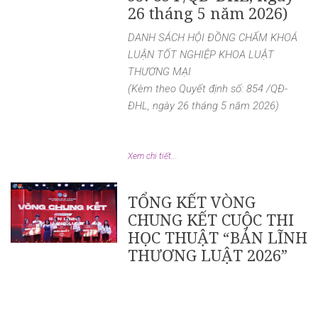
26 tháng 5 năm 2026)
DANH SÁCH HỘI ĐỒNG CHẤM KHOÁ
LUẬN TỐT NGHIỆP KHOA LUẬT
THƯƠNG MẠI
(Kèm theo Quyết định số: 854 /QĐ-
ĐHL, ngày 26 tháng 5 năm 2026)
Xem chi tiết...
TỔNG KẾT VÒNG
CHUNG KẾT CUỘC THI
HỌC THUẬT “BẢN LĨNH
THƯƠNG LUẬT 2026”