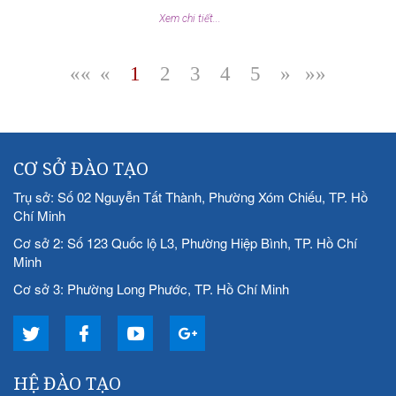
Xem chi tiết...
««
«
1
2
3
4
5
»
»»
|
|
|
|
|
|
CƠ SỞ ĐÀO TẠO
Trụ sở: Số 02 Nguyễn Tất Thành, Phường Xóm Chiếu, TP. Hồ
Chí Minh
Cơ sở 2: Số 123 Quốc lộ L3, Phường Hiệp Bình, TP. Hồ Chí
Minh
Cơ sở 3: Phường Long Phước, TP. Hồ Chí Minh
HỆ ĐÀO TẠO