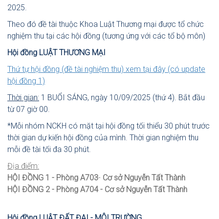
2025.
Theo đó đề tài thuộc Khoa Luật Thương mại được tổ chức
nghiệm thu tại các hội đồng (tương ứng với các tổ bộ môn)
Hội đồng LUẬT THƯƠNG MẠI
Thứ tự hội đồng (đề tài nghiệm thu) xem tại đây
(có update
hội đồng 1)
Thời gian:
1 BUỔI SÁNG, ngày 10/09/2025 (thứ 4). Bắt đầu
từ 07 giờ 00.
*Mỗi nhóm NCKH có mặt tại hội đồng tối thiểu 30 phút trước
thời gian dự kiến hội đồng của mình. Thời gian nghiệm thu
mỗi đề tài tối đa 30 phút.
Địa điểm:
HỘI ĐỒNG 1 - Phòng A703
-
Cơ sở Nguyễn Tất Thành
HỘI ĐỒNG 2 - Phòng A704
- Cơ sở Nguyễn Tất Thành
Hội đồng LUẬT ĐẤT ĐAI - MÔI TRƯỜNG