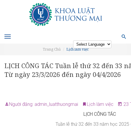
Toggle
navigation
Trang Chủ
Lịch làm việc
Powered by
LỊCH CÔNG TÁC Tuần lễ thứ 32 đến 33 nă
Từ ngày 23/3/2026 đến ngày 04/4/2026
Người đăng: admin_luatthuongmai
Lịch làm việc
23 T
LỊCH CÔNG TÁC
Tuần lễ thứ
32 đến 33
năm học 202
5